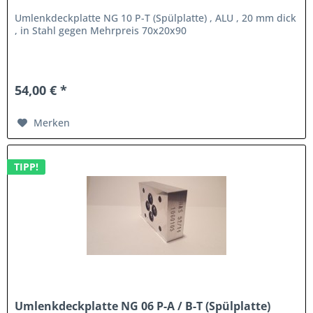
Umlenkdeckplatte NG 10 P-T (Spülplatte) , ALU , 20 mm dick
, in Stahl gegen Mehrpreis 70x20x90
54,00 € *
Merken
TIPP!
Umlenkdeckplatte NG 06 P-A / B-T (Spülplatte)