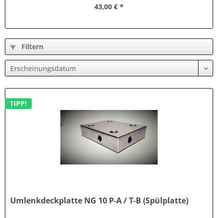
43,00 € *
Filtern
TIPP!
Umlenkdeckplatte NG 10 P-A / T-B (Spülplatte)