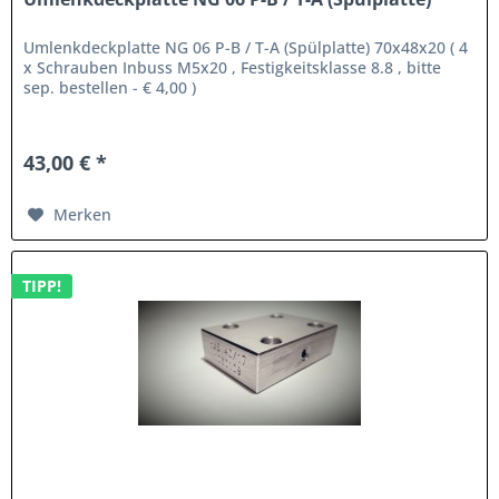
Umlenkdeckplatte NG 06 P-B / T-A (Spülplatte) 70x48x20 ( 4
x Schrauben Inbuss M5x20 , Festigkeitsklasse 8.8 , bitte
sep. bestellen - € 4,00 )
43,00 € *
Merken
TIPP!