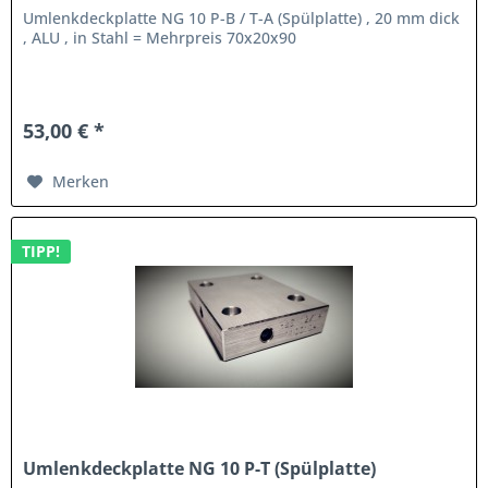
Umlenkdeckplatte NG 10 P-B / T-A (Spülplatte) , 20 mm dick
, ALU , in Stahl = Mehrpreis 70x20x90
53,00 € *
Merken
TIPP!
Umlenkdeckplatte NG 10 P-T (Spülplatte)