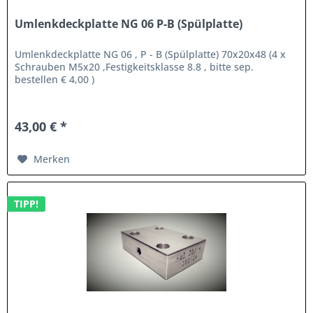
Umlenkdeckplatte NG 06 P-B (Spülplatte)
Umlenkdeckplatte NG 06 , P - B (Spülplatte) 70x20x48 (4 x
Schrauben M5x20 ,Festigkeitsklasse 8.8 , bitte sep.
bestellen € 4,00 )
43,00 € *
Merken
TIPP!