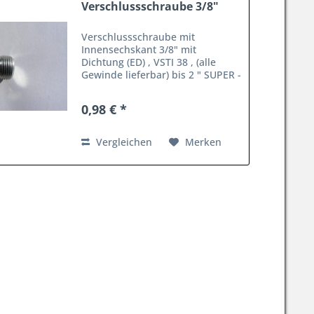
Verschlussschraube 3/8"
Verschlussschraube mit
Innensechskant 3/8" mit
Dichtung (ED) , VSTI 38 , (alle
Gewinde lieferbar) bis 2 " SUPER -
SONDERPREIS ab 50 Stck. bei
Abnahme von 10 Stck. €
0,98 € *
0,89/Stck.
Vergleichen
Merken