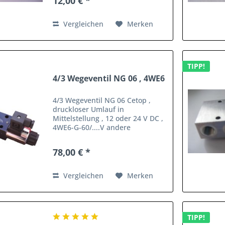
12,00 € *
Vergleichen
Merken
TIPP!
4/3 Wegeventil NG 06 , 4WE6
4/3 Wegeventil NG 06 Cetop ,
druckloser Umlauf in
Mittelstellung , 12 oder 24 V DC ,
4WE6-G-60/....V andere
Funktionen auch lieferbar !
Sonderpreisn bis 30.07. € 70,00 !!!
78,00 € *
Vergleichen
Merken
TIPP!