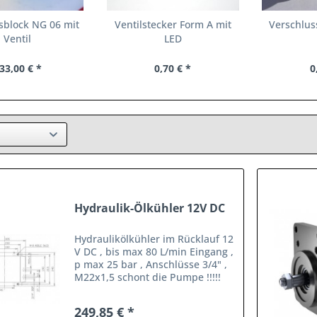
sblock NG 06 mit
Ventilstecker Form A mit
Verschlus
Ventil
LED
33,00 € *
0,70 € *
0
Hydraulik-Ölkühler 12V DC
Hydraulikölkühler im Rücklauf 12
V DC , bis max 80 L/min Eingang ,
p max 25 bar , Anschlüsse 3/4" ,
M22x1,5 schont die Pumpe !!!!!
Angebot gültig bis 15.07.2026 -
ACHTUNG schnell vergriffen - nur
249,85 € *
noch wenige am Lager !!!!!!! ab