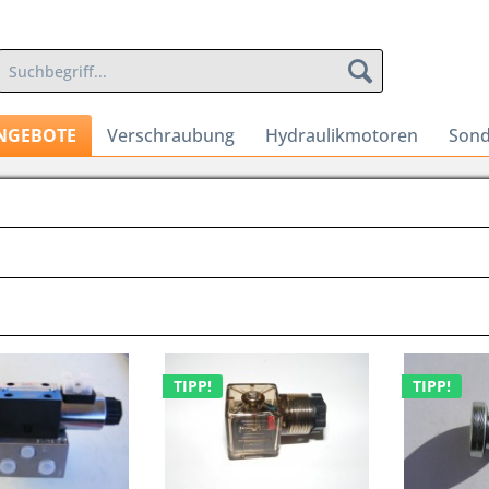
NGEBOTE
Verschraubung
Hydraulikmotoren
Sond
TIPP!
TIPP!