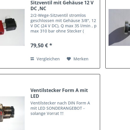
Sitzventil mit Gehäuse 12 V
DC ,NC
2/2-Wege-Sitzventil stromlos
geschlossen mit Gehäuse 3/8", 12
V DC (24 V DC), Q max 35 l/min , p
max 310 bar ohne Stecker (
Stecker + € 2,00 ) auch stromlos
offen oder doppeldicht lieferbar ,
79,50 € *
mit Nothandbedienung + € 16,00
Vergleichen
Merken
Ventilstecker Form A mit
LED
Ventilstecker nach DIN Form A
mit LED SONDERANGEBOT -
solange Vorrat !!!