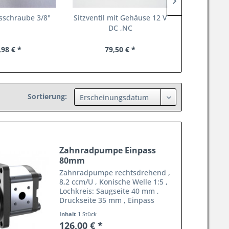
sschraube 3/8"
Sitzventil mit Gehäuse 12 V
Druckbegre
DC ,NC
3/8"
,98 € *
79,50 € *
63,
Sortierung:
Zahnradpumpe Einpass
80mm
Zahnradpumpe rechtsdrehend ,
8,2 ccm/U , Konische Welle 1:5 ,
Lochkreis: Saugseite 40 mm ,
Druckseite 35 mm , Einpass
D=80mm , Vierlochflansch Bosch
Inhalt
1 Stück
Nr. 0510 425 009 ab 01.07.2026 +
126,00 € *
4,5 % Teuerungszuschlag !!!!!