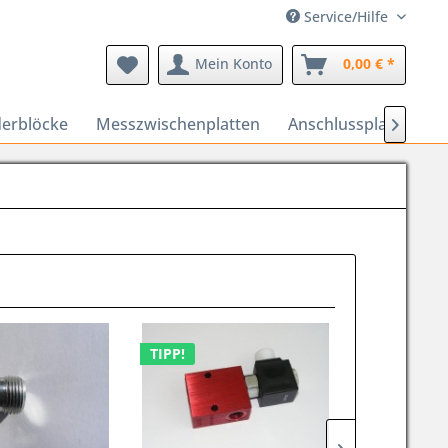
Service/Hilfe
Mein Konto
0,00 € *
erblöcke
Messzwischenplatten
Anschlussplatten

TIPP!
TIPP!