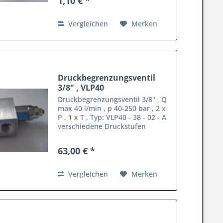
1,10 € *
Vergleichen
Merken
Druckbegrenzungsventil
3/8" , VLP40
Druckbegrenzungsventil 3/8" , Q
max 40 l/min , p 40-250 bar , 2 x
P , 1 x T , Typ: VLP40 - 38 - 02 - A
verschiedene Druckstufen
lieferbar ( 5-40 bar , 20-100 bar ,
60-350 bar ) Ausführung auch in
63,00 € *
1/2" oder 1/4" lieferbar 5%
Sonderrabatt...
Vergleichen
Merken