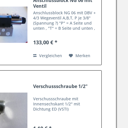
Anschlussblock NG 06 mit
Ventil
Anschlussblock NG 06 mIt DBV +
4/3 Wegeventil A,B,T, P je 3/8"
(Spannung ?) "P" = A Seite und
unten , "T" = B Seite und unten ,
Manometeranschluss 1/4"
133,00 € *
Vergleichen
Merken
Verschussschraube 1/2"
Verschussschraube mit
Innensechskant 1/2" mit
Dichtung ED (VSTI)